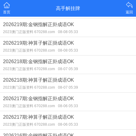
高手解挂牌
首页
返回
2026219期:金钢指解正卦成语OK
2023澳门正版资料 670288.com
08-08 05:33
2026219期:神算子解正掛成语OK
2023澳门正版资料 670288.com
08-08 05:33
2026218期:金钢指解正卦成语OK
2023澳门正版资料 670288.com
08-07 05:39
2026218期:神算子解正掛成语OK
2023澳门正版资料 670288.com
08-07 05:39
2026217期:金钢指解正卦成语OK
2023澳门正版资料 670288.com
08-06 05:33
2026217期:神算子解正掛成语OK
2023澳门正版资料 670288.com
08-06 05:33
2026216期:金钢指解正卦成语OK