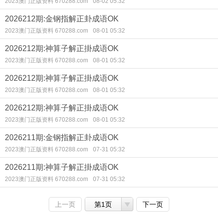
2023澳门正版资料 670288.com
08-02 05:32
2026212期:金钢指解正卦成语OK
2023澳门正版资料 670288.com
08-01 05:32
2026212期:神算子解正掛成语OK
2023澳门正版资料 670288.com
08-01 05:32
2026212期:神算子解正掛成语OK
2023澳门正版资料 670288.com
08-01 05:32
2026212期:神算子解正掛成语OK
2023澳门正版资料 670288.com
08-01 05:32
2026211期:金钢指解正卦成语OK
2023澳门正版资料 670288.com
07-31 05:32
2026211期:神算子解正掛成语OK
2023澳门正版资料 670288.com
07-31 05:32
上一页
第1页
下一页