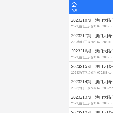
首页
2023218期：澳门大陆
2023澳门正版资料 670288.co
2023217期：澳门大陆
2023澳门正版资料 670288.co
2023216期：澳门大陆
2023澳门正版资料 670288.co
2023215期：澳门大陆
2023澳门正版资料 670288.co
2023214期：澳门大陆
2023澳门正版资料 670288.co
2023213期：澳门大陆
2023澳门正版资料 670288.co
2023212期：澳门大陆