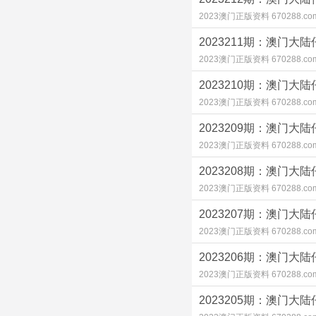
2023澳门正版资料 670288.co
2023211期：澳门大陆
2023澳门正版资料 670288.co
2023210期：澳门大陆
2023澳门正版资料 670288.co
2023209期：澳门大陆
2023澳门正版资料 670288.co
2023208期：澳门大陆
2023澳门正版资料 670288.co
2023207期：澳门大陆
2023澳门正版资料 670288.co
2023206期：澳门大陆
2023澳门正版资料 670288.co
2023205期：澳门大陆